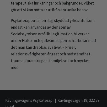
terapeutiska inriktningar och bakgrunder, vilket
gör att vi kan möta er utifrån era unika behov.
Psykoterapeut är en i lag skyddad yrkestitel som
endast kan användas av den som av
Socialstyrelsen erhållit legitimation. Vi verkar
under Hälso- och sjukvårdslagen och arbetar med
det man kan drabbas av i livet – kriser,
relationssvårigheter, ångest och nedstämdhet,
trauma, förändringar i familjelivet och mycket
mer.
Kävlingevägens Psykoterapi |
Kävlingevägen 18, 222 39
Lund